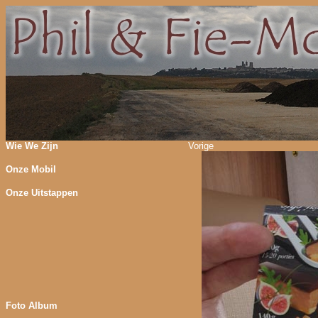
Wie We Zijn
Vorige
Onze Mobil
Onze Uitstappen
Foto Album