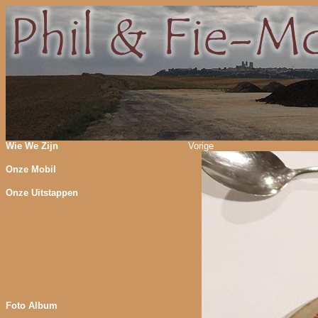
Wie We Zijn
Vorige
Onze Mobil
Onze Uitstappen
Foto Album