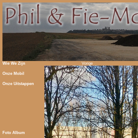
Wie We Zijn
Vorige
Onze Mobil
Onze Uitstappen
Foto Album